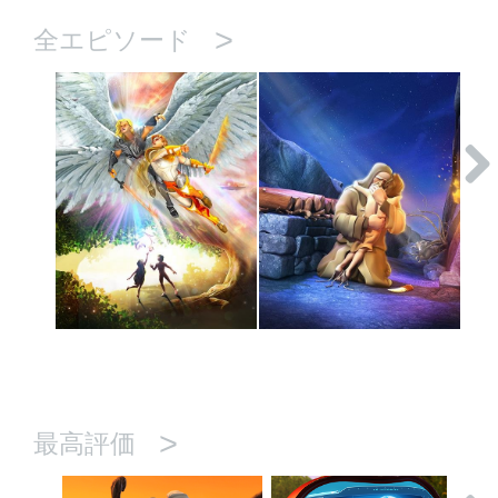
>
全エピソード
>
最高評価