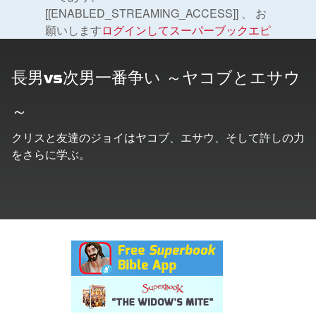
[[ENABLED_STREAMING_ACCESS]] 、 お
願いします
ログインしてスーパーブックエピ
ソードを視聴する。
。
の変更
長男vs次男一番争い ～ヤコブとエサウ
もっと見る
～
クリスと友達のジョイはヤコブ、エサウ、そして許しの力
をさらに学ぶ。