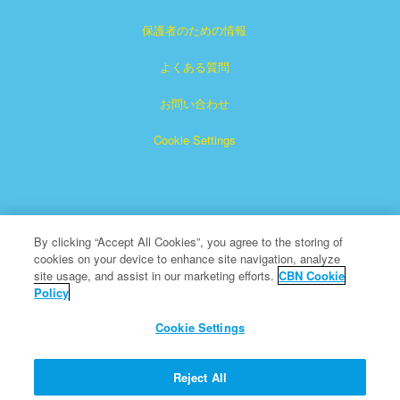
保護者のための情報
よくある質問
お問い合わせ
Cookie Settings
By clicking “Accept All Cookies”, you agree to the storing of
cookies on your device to enhance site navigation, analyze
「スーパーブック」は、クリスチャン・ブロードキャスティ
site usage, and assist in our marketing efforts.
CBN Cookie
Policy
ング・ネットワークの登録商標です。非営利501（c）（3）
慈善団体
Cookie Settings
All Rights Reserved.
CBNについて
Reject All