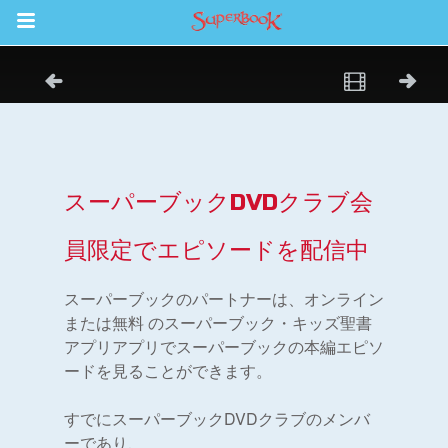
Return to Content
ム
スカバー
ソード
スーパーブックDVDクラブ会
員限定でエピソードを配信中
オ
スーパーブックのパートナーは、オンライン
オ
または無料 のスーパーブック・キッズ聖書
アプリアプリでスーパーブックの本編エピソ
アプリ
ードを見ることができます。
パーブック聖書アプリ
すでにスーパーブックDVDクラブのメンバ
ーであり、
ンイン