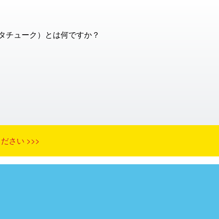
タチューク）とは何ですか？
さい >>>