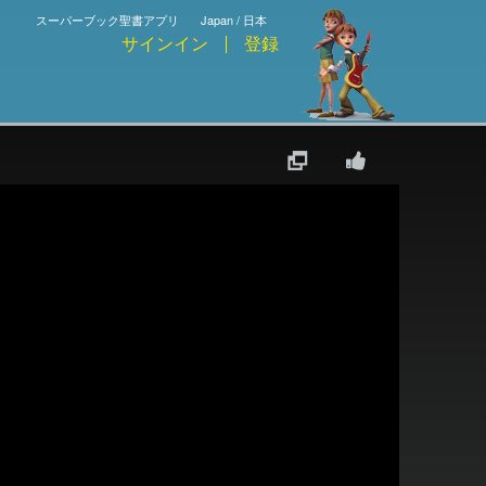
スーパーブック聖書アプリ
Japan / 日本
サインイン
登録