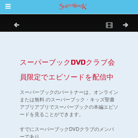
Return to Content
ム
スカバー
ソード
スーパーブックDVDクラブ会
員限定でエピソードを配信中
オ
スーパーブックのパートナーは、オンライン
オ
または無料 のスーパーブック・キッズ聖書
アプリアプリでスーパーブックの本編エピソ
アプリ
ードを見ることができます。
パーブック聖書アプリ
すでにスーパーブックDVDクラブのメンバ
ーであり、
ンイン