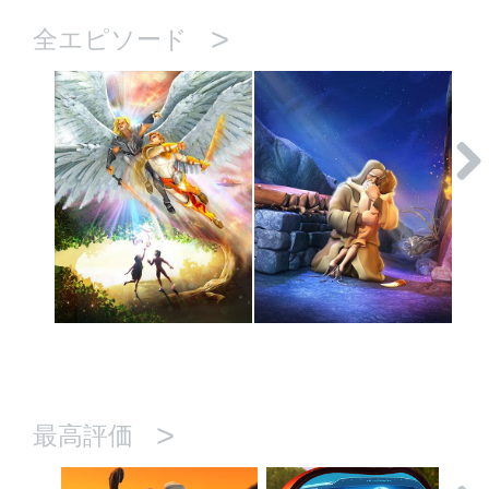
>
全エピソード
>
最高評価