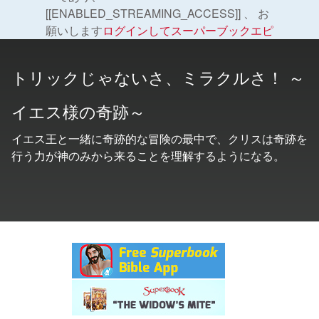
[[ENABLED_STREAMING_ACCESS]] 、 お
願いします
ログインしてスーパーブックエピ
ソードを視聴する。
。
の変更
トリックじゃないさ、ミラクルさ！ ～
もっと見る
イエス様の奇跡～
イエス王と一緒に奇跡的な冒険の最中で、クリスは奇跡を
行う力が神のみから来ることを理解するようになる。