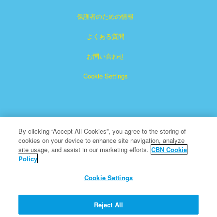
保護者のための情報
よくある質問
お問い合わせ
Cookie Settings
By clicking “Accept All Cookies”, you agree to the storing of
cookies on your device to enhance site navigation, analyze
「スーパーブック」は、クリスチャン・ブロードキャスティ
site usage, and assist in our marketing efforts.
CBN Cookie
Policy
ング・ネットワークの登録商標です。非営利501（c）（3）
慈善団体
Cookie Settings
All Rights Reserved.
CBNについて
Reject All