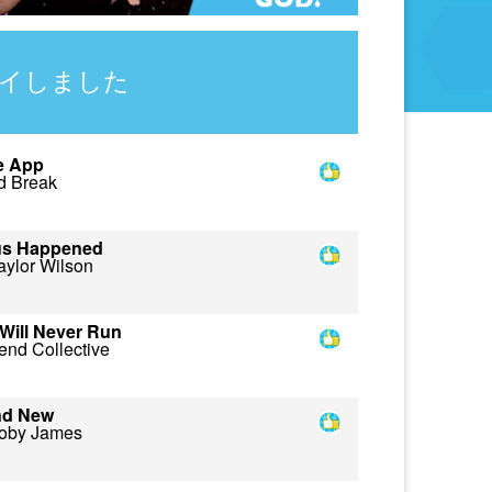
イしました
e App
d Break
us Happened
aylor Wilson
Will Never Run
end Collective
nd New
oby James