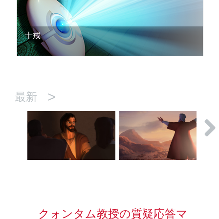
十戒
>
最新
クォンタム教授の質疑応答マ