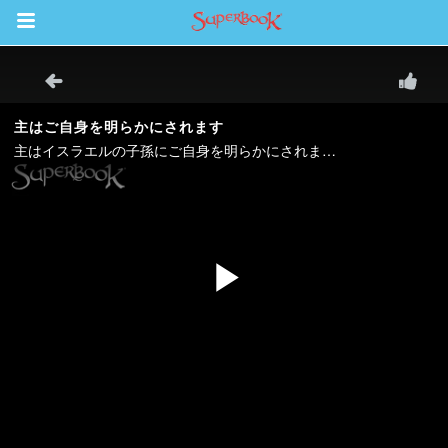
Return to Content
ム
スカバー
ソード
オ
オ
アプリ
パーブック聖書アプリ
ンイン