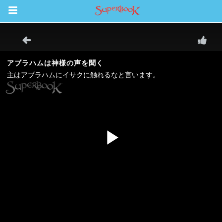
Return to Content
ム
スカバー
ソード
オ
オ
アプリ
パーブック聖書アプリ
ンイン