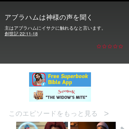
アブラハムは神様の声を聞く
の変更
主はアブラハムにイサクに触れるなと言います。
創世記 22:11-18
>
このエピソードをもっと見る