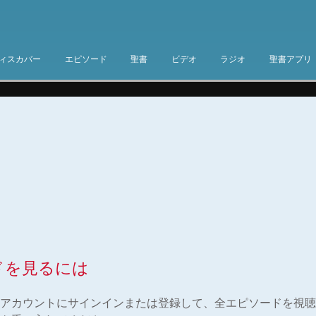
ィスカバー
エピソード
聖書
ビデオ
ラジオ
聖書アプリ
ドを見るには
アカウントにサインインまたは登録して、全エピソードを視聴