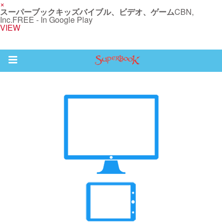
×
スーパーブックキッズバイブル、ビデオ、ゲーム
CBN,
Inc.
FREE - In Google Play
VIEW
Return to Content
ム
スカバー
ソード
オ
オ