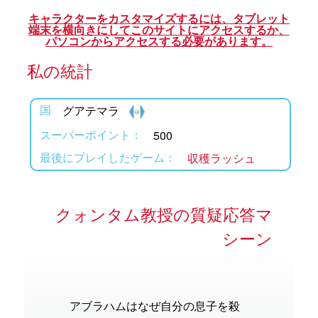
アプリ
キャラクターをカスタマイズするには、タブレット
端末を横向きにしてこのサイトにアクセスするか、
パーブック聖書アプリ
パソコンからアクセスする必要があります。
私の統計
ンイン
グアテマラ
国
の変更
500
スーパーポイント：
収穫ラッシュ
最後にプレイしたゲーム：
クォンタム教授の質疑応答マ
シーン
アブラハムはなぜ自分の息子を殺